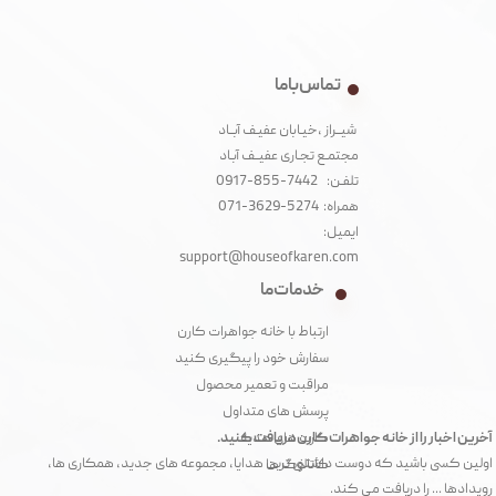
تماس با ما
شیــراز ،خیـابان عفیـف آبــاد
مجتمـع تجـاری عفیــف آبـاد‌
تلفـن: 7442-855-0917
همراه: 5274-3629-071
ایمیل:
support@houseofkaren.com
خدمات ما
ارتباط با خانه جواهرات کارن
سفارش خود را پیگیری کنید
مراقبت و تعمیر محصول
پرسش های متداول
آخرین اخبار را از خانه جواهرات کارن دریافت کنید.
کارت های هدیه
اولین کسی باشید که دوست داشتنی ترین هدایا، مجموعه های جدید، همکاری ها،
کاتالوگ ها
رویدادها ... را دریافت می کند.