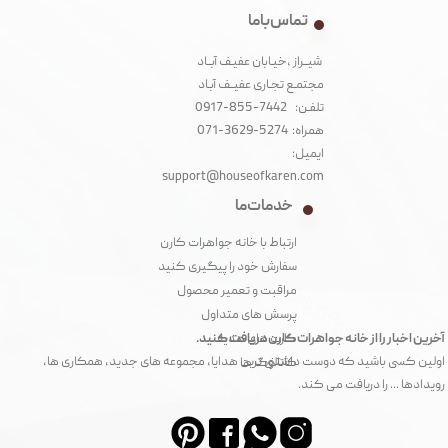
تماس با ما
شیــراز ،خیـابان عفیـف آبــاد
مجتمـع تجـاری عفیــف آبـاد‌
تلفـن: 7442-855-0917
همراه: 5274-3629-071
ایمیل:
support@houseofkaren.com
خدمات ما
ارتباط با خانه جواهرات کارن
سفارش خود را پیگیری کنید
مراقبت و تعمیر محصول
پرسش های متداول
آخرین اخبار را از خانه جواهرات کارن دریافت کنید.
کارت های هدیه
اولین کسی باشید که دوست داشتنی ترین هدایا، مجموعه های جدید، همکاری ها،
کاتالوگ ها
رویدادها ... را دریافت می کند.