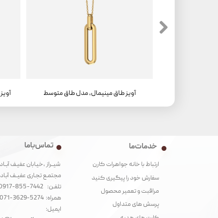
آویز طاق مینیمال، مدل طاق متوسط ، سواروفسکی
آویز طاق مینیمال، مدل طاق متوسط
تماس با ما
خدمات ما
شیــراز ،خیـابان عفیـف آبــاد
ارتباط با خانه جواهرات کارن
مجتمـع تجـاری عفیــف آبـاد‌
سفارش خود را پیگیری کنید
تلفـن: 7442-855-0917
مراقبت و تعمیر محصول
همراه: 5274-3629-071
پرسش های متداول
ایمیل: