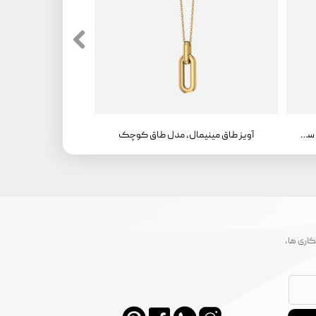
آویز طاق مینیمال، مدل طاق کوچک ، سواروفسکی
آویز طاق مینیمال، مدل طاق کوچک
اری ها،