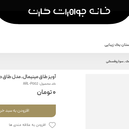
تان یک زیبایی
کشن
نمایش بر اساس نام کالکشن
جواهرات مردا
چک ، سواروفسکی
سکه کارن
جواهرات مر
آویز طاق مینیمال، مدل طا
هما
جواهرات ک
کد محصول: ARL-P002
رقص آجرها
۰ تومان
آناهیتا
بادگیر
افزودن به سبد خر
برش
افزودن به علاقه مندی ها