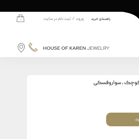
ورود
/
ثبت نام در سایت
راهنمای خرید
۰
حساب کاربری من
تغییر گذر واژه
سفارشات
نه | کودکان
خروج از حساب کاربری
دانه
ق کوچک ، سواروفسکی
ودکان
ید