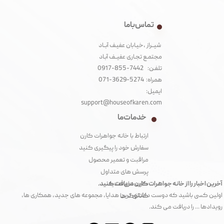
تماس با ما
شیــراز ،خیـابان عفیـف آبــاد
مجتمـع تجـاری عفیــف آبـاد‌
تلفـن: 7442-855-0917
همراه: 5274-3629-071
ایمیل:
support@houseofkaren.com
خدمات ما
ارتباط با خانه جواهرات کارن
سفارش خود را پیگیری کنید
مراقبت و تعمیر محصول
پرسش های متداول
آخرین اخبار را از خانه جواهرات کارن دریافت کنید.
کارت های هدیه
اولین کسی باشید که دوست داشتنی ترین هدایا، مجموعه های جدید، همکاری ها،
کاتالوگ ها
رویدادها ... را دریافت می کند.