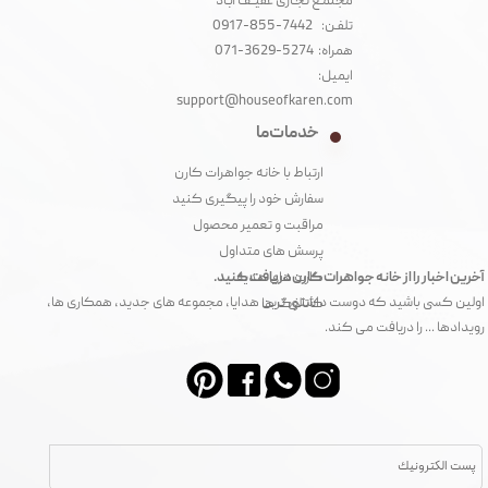
مجتمـع تجـاری عفیــف آبـاد‌
تلفـن: 7442-855-0917
همراه: 5274-3629-071
ایمیل:
support@houseofkaren.com
خدمات ما
ارتباط با خانه جواهرات کارن
سفارش خود را پیگیری کنید
مراقبت و تعمیر محصول
پرسش های متداول
آخرین اخبار را از خانه جواهرات کارن دریافت کنید.
کارت های هدیه
اولین کسی باشید که دوست داشتنی ترین هدایا، مجموعه های جدید، همکاری ها،
کاتالوگ ها
رویدادها ... را دریافت می کند.