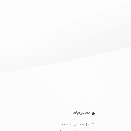
تماس با ما
شیــراز ،خیـابان عفیـف آبــاد