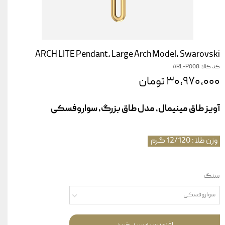
ARCH LITE Pendant, Large Arch Model, Swarovski
کد کالا: ARL-P008
۳۰,۹۷۰,۰۰۰ تومان
آویز طاق مینیمال، مدل طاق بزرگ، سواروفسکی
وزن طلا : 12/120 گرم
سنگ
سواروفسکی