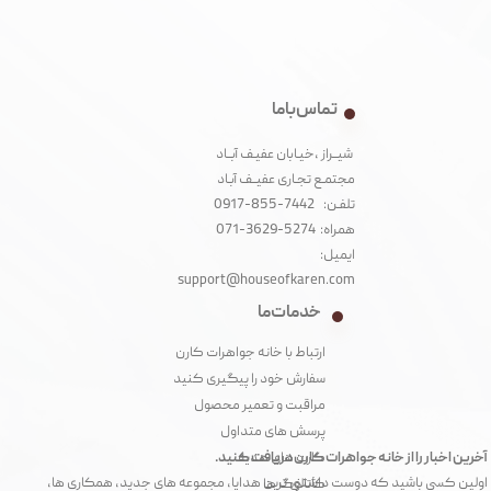
تماس با ما
شیــراز ،خیـابان عفیـف آبــاد
مجتمـع تجـاری عفیــف آبـاد‌
تلفـن: 7442-855-0917
همراه: 5274-3629-071
ایمیل:
support@houseofkaren.com
خدمات ما
ارتباط با خانه جواهرات کارن
سفارش خود را پیگیری کنید
مراقبت و تعمیر محصول
پرسش های متداول
آخرین اخبار را از خانه جواهرات کارن دریافت کنید.
کارت های هدیه
اولین کسی باشید که دوست داشتنی ترین هدایا، مجموعه های جدید، همکاری ها،
کاتالوگ ها