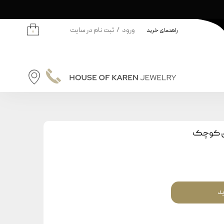
ورود
/
ثبت نام در سایت
راهنمای خرید
۰
حساب کاربری من
تغییر گذر واژه
سفارشات
نه | کودکان
خروج از حساب کاربری
دانه
اق کوچک
ودکان
ید