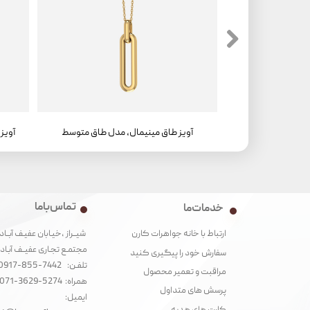
آویز طاق مینیمال، مدل طاق متوسط ، سواروفسکی
آویز طاق مینیمال، مدل طاق متوسط
تماس با ما
خدمات ما
شیــراز ،خیـابان عفیـف آبــاد
ارتباط با خانه جواهرات کارن
مجتمـع تجـاری عفیــف آبـاد‌
سفارش خود را پیگیری کنید
تلفـن: 7442-855-0917
مراقبت و تعمیر محصول
همراه: 5274-3629-071
پرسش های متداول
ایمیل: