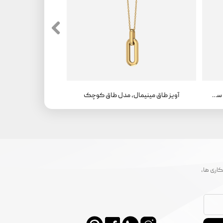
آویز طاق مینیمال، مدل طاق کوچک ، سواروفسکی
آویز طاق مینیمال، مدل طاق کوچک
اری ها،