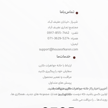
تماس با ما
شیــراز ،خیـابان عفیـف آبــاد
مجتمـع تجـاری عفیــف آبـاد‌
تلفـن: 7442-855-0917
همراه: 5274-3629-071
ایمیل:
support@houseofkaren.com
خدمات ما
ارتباط با خانه جواهرات کارن
سفارش خود را پیگیری کنید
مراقبت و تعمیر محصول
پرسش های متداول
آخرین اخبار را از خانه جواهرات کارن دریافت کنید.
کارت های هدیه
اولین کسی باشید که دوست داشتنی ترین هدایا، مجموعه های جدید، همکاری ها،
کاتالوگ ها
رویدادها ... را دریافت می کند.