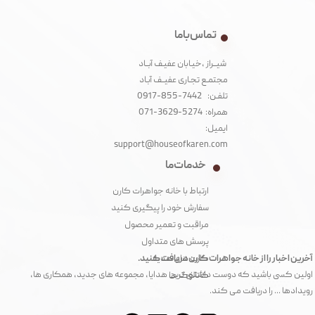
تماس با ما
شیــراز ،خیـابان عفیـف آبــاد
مجتمـع تجـاری عفیــف آبـاد‌
تلفـن: 7442-855-0917
همراه: 5274-3629-071
ایمیل:
support@houseofkaren.com
خدمات ما
ارتباط با خانه جواهرات کارن
سفارش خود را پیگیری کنید
مراقبت و تعمیر محصول
پرسش های متداول
آخرین اخبار را از خانه جواهرات کارن دریافت کنید.
کارت های هدیه
اولین کسی باشید که دوست داشتنی ترین هدایا، مجموعه های جدید، همکاری ها،
کاتالوگ ها
رویدادها ... را دریافت می کند.