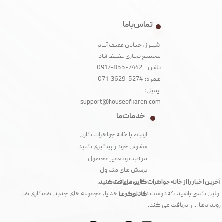
تماس با ما
شیــراز ،خیـابان عفیـف آبــاد
مجتمـع تجـاری عفیــف آبـاد‌
تلفـن: 7442-855-0917
همراه: 5274-3629-071
ایمیل:
support@houseofkaren.com
خدمات ما
ارتباط با خانه جواهرات کارن
سفارش خود را پیگیری کنید
مراقبت و تعمیر محصول
پرسش های متداول
آخرین اخبار را از خانه جواهرات کارن دریافت کنید.
کارت های هدیه
اولین کسی باشید که دوست داشتنی ترین هدایا، مجموعه های جدید، همکاری ها،
کاتالوگ ها
رویدادها ... را دریافت می کند.