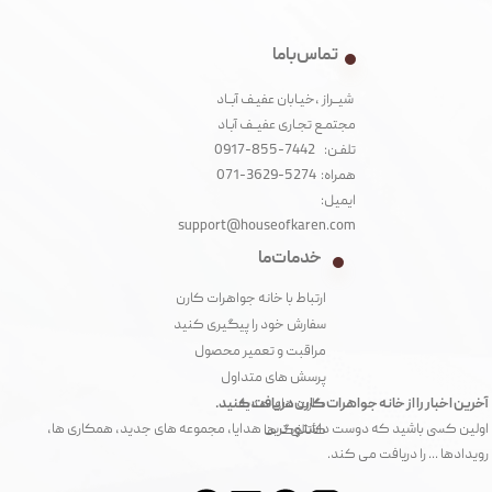
تماس با ما
شیــراز ،خیـابان عفیـف آبــاد
مجتمـع تجـاری عفیــف آبـاد‌
تلفـن: 7442-855-0917
همراه: 5274-3629-071
ایمیل:
support@houseofkaren.com
خدمات ما
ارتباط با خانه جواهرات کارن
سفارش خود را پیگیری کنید
مراقبت و تعمیر محصول
پرسش های متداول
آخرین اخبار را از خانه جواهرات کارن دریافت کنید.
کارت های هدیه
اولین کسی باشید که دوست داشتنی ترین هدایا، مجموعه های جدید، همکاری ها،
کاتالوگ ها
رویدادها ... را دریافت می کند.