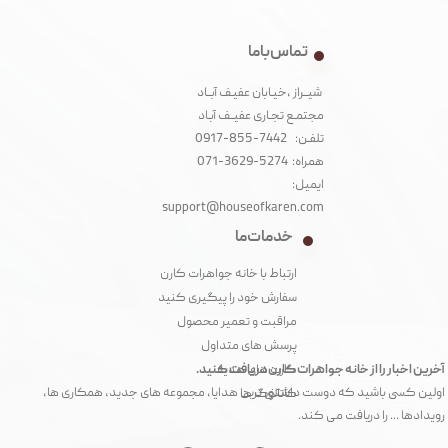
تماس با ما
شیــراز ،خیـابان عفیـف آبــاد
مجتمـع تجـاری عفیــف آبـاد‌
تلفـن: 7442-855-0917
همراه: 5274-3629-071
ایمیل:
support@houseofkaren.com
خدمات ما
ارتباط با خانه جواهرات کارن
سفارش خود را پیگیری کنید
مراقبت و تعمیر محصول
پرسش های متداول
آخرین اخبار را از خانه جواهرات کارن دریافت کنید.
کارت های هدیه
اولین کسی باشید که دوست داشتنی ترین هدایا، مجموعه های جدید، همکاری ها،
کاتالوگ ها
رویدادها ... را دریافت می کند.