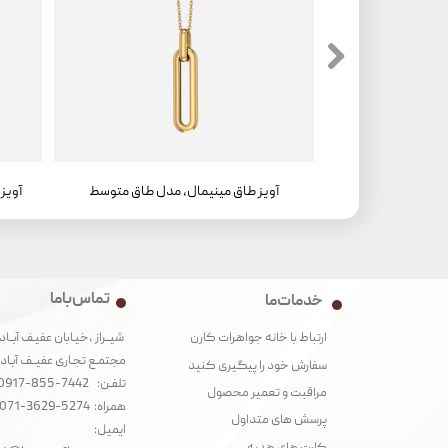
آویز طاق مینیمال، مدل طاق متوسط ، سواروفسکی
آویز طاق مینیمال، مدل طاق متوسط
تماس با ما
خدمات ما
شیــراز ،خیـابان عفیـف آبــاد
ارتباط با خانه جواهرات کارن
مجتمـع تجـاری عفیــف آبـاد‌
سفارش خود را پیگیری کنید
تلفـن: 7442-855-0917
مراقبت و تعمیر محصول
همراه: 5274-3629-071
پرسش های متداول
ایمیل: