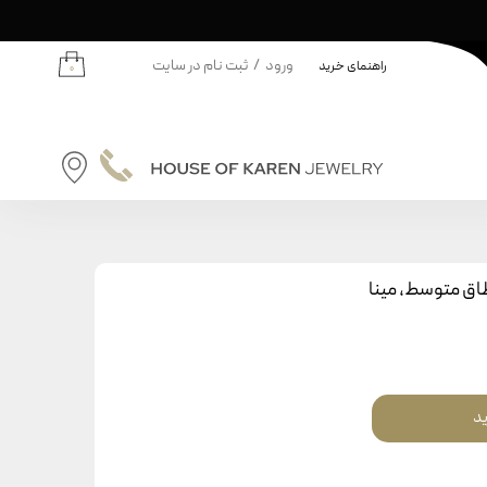
ورود
/
ثبت نام در سایت
راهنمای خرید
۰
حساب کاربری من
تغییر گذر واژه
سفارشات
نه | کودکان
خروج از حساب کاربری
دانه
اق متوسط، مینا
ودکان
ید