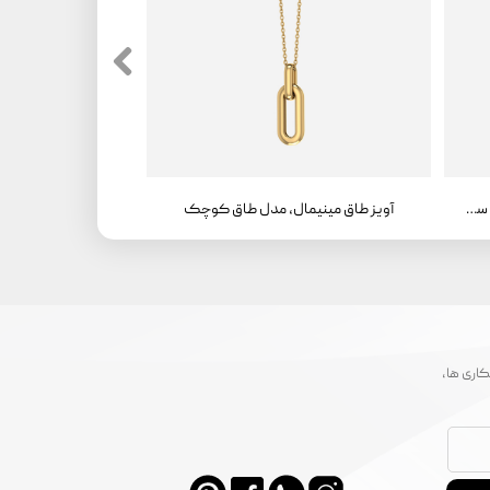
آویز طاق مینیمال، مدل طاق کوچک ، سواروفسکی
آویز طاق مینیمال، مدل طاق کوچک
اری ها،