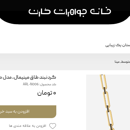
تان یک زیبایی
کشن
نمایش بر اساس نام کالکشن
جواهرات مردا
توسط، مینا
سکه کارن
جواهرات مر
گردنبند طاق مینیمال، مدل ط
هما
جواهرات ک
کد محصول: ARL-N006
رقص آجرها
۰ تومان
آناهیتا
بادگیر
افزودن به سبد خر
برش
افزودن به علاقه مندی ها