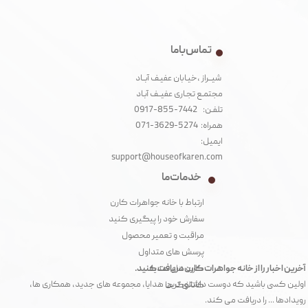
تماس با ما
شیــراز ،خیـابان عفیـف آبــاد
مجتمـع تجـاری عفیــف آبـاد‌
تلفـن: 7442-855-0917
همراه: 5274-3629-071
ایمیل:
support@houseofkaren.com
خدمات ما
ارتباط با خانه جواهرات کارن
سفارش خود را پیگیری کنید
مراقبت و تعمیر محصول
پرسش های متداول
آخرین اخبار را از خانه جواهرات کارن دریافت کنید.
کارت های هدیه
اولین کسی باشید که دوست داشتنی ترین هدایا، مجموعه های جدید، همکاری ها،
کاتالوگ ها
رویدادها ... را دریافت می کند.