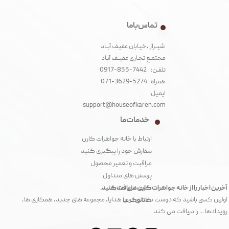
تماس با ما
شیــراز ،خیـابان عفیـف آبــاد
مجتمـع تجـاری عفیــف آبـاد‌
تلفـن: 7442-855-0917
همراه: 5274-3629-071
ایمیل:
support@houseofkaren.com
خدمات ما
ارتباط با خانه جواهرات کارن
سفارش خود را پیگیری کنید
مراقبت و تعمیر محصول
پرسش های متداول
آخرین اخبار را از خانه جواهرات کارن دریافت کنید.
کارت های هدیه
اولین کسی باشید که دوست داشتنی ترین هدایا، مجموعه های جدید، همکاری ها،
کاتالوگ ها
رویدادها ... را دریافت می کند.