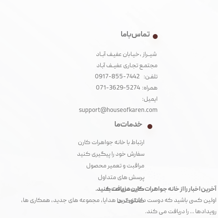
تماس با ما
شیــراز ،خیـابان عفیـف آبــاد
مجتمـع تجـاری عفیــف آبـاد‌
تلفـن: 7442-855-0917
همراه: 5274-3629-071
ایمیل:
support@houseofkaren.com
خدمات ما
ارتباط با خانه جواهرات کارن
سفارش خود را پیگیری کنید
مراقبت و تعمیر محصول
پرسش های متداول
آخرین اخبار را از خانه جواهرات کارن دریافت کنید.
کارت های هدیه
اولین کسی باشید که دوست داشتنی ترین هدایا، مجموعه های جدید، همکاری ها،
کاتالوگ ها
رویدادها ... را دریافت می کند.