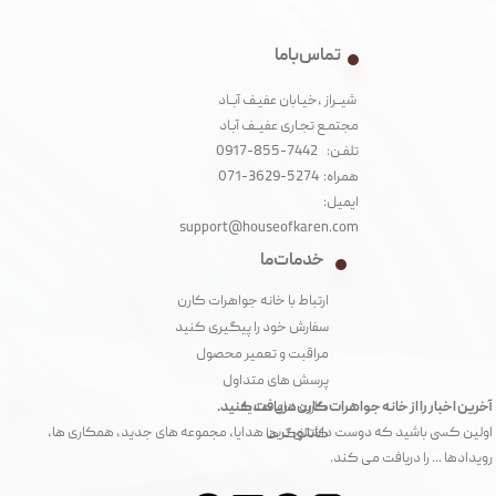
تماس با ما
شیــراز ،خیـابان عفیـف آبــاد
مجتمـع تجـاری عفیــف آبـاد‌
تلفـن: 7442-855-0917
همراه: 5274-3629-071
ایمیل:
support@houseofkaren.com
خدمات ما
ارتباط با خانه جواهرات کارن
سفارش خود را پیگیری کنید
مراقبت و تعمیر محصول
پرسش های متداول
آخرین اخبار را از خانه جواهرات کارن دریافت کنید.
کارت های هدیه
اولین کسی باشید که دوست داشتنی ترین هدایا، مجموعه های جدید، همکاری ها،
کاتالوگ ها
رویدادها ... را دریافت می کند.