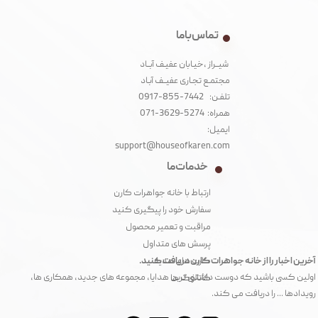
تماس با ما
شیــراز ،خیـابان عفیـف آبــاد
مجتمـع تجـاری عفیــف آبـاد‌
تلفـن: 7442-855-0917
همراه: 5274-3629-071
ایمیل:
support@houseofkaren.com
خدمات ما
ارتباط با خانه جواهرات کارن
سفارش خود را پیگیری کنید
مراقبت و تعمیر محصول
پرسش های متداول
آخرین اخبار را از خانه جواهرات کارن دریافت کنید.
کارت های هدیه
اولین کسی باشید که دوست داشتنی ترین هدایا، مجموعه های جدید، همکاری ها،
کاتالوگ ها
رویدادها ... را دریافت می کند.