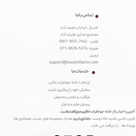
تماس با ما
شیــراز ،خیـابان عفیـف آبــاد
مجتمـع تجـاری عفیــف آبـاد‌
تلفـن: 7442-855-0917
همراه: 5274-3629-071
ایمیل:
support@houseofkaren.com
خدمات ما
ارتباط با خانه جواهرات کارن
سفارش خود را پیگیری کنید
مراقبت و تعمیر محصول
پرسش های متداول
آخرین اخبار را از خانه جواهرات کارن دریافت کنید.
کارت های هدیه
اولین کسی باشید که دوست داشتنی ترین هدایا، مجموعه های جدید، همکاری ها،
کاتالوگ ها
رویدادها ... را دریافت می کند.