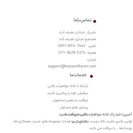
تماس با ما
شیــراز ،خیـابان عفیـف آبــاد
مجتمـع تجـاری عفیــف آبـاد‌
تلفـن: 7442-855-0917
همراه: 5274-3629-071
ایمیل:
support@houseofkaren.com
خدمات ما
ارتباط با خانه جواهرات کارن
سفارش خود را پیگیری کنید
مراقبت و تعمیر محصول
پرسش های متداول
آخرین اخبار را از خانه جواهرات کارن دریافت کنید.
کارت های هدیه
اولین کسی باشید که دوست داشتنی ترین هدایا، مجموعه های جدید، همکاری ها،
کاتالوگ ها
رویدادها ... را دریافت می کند.