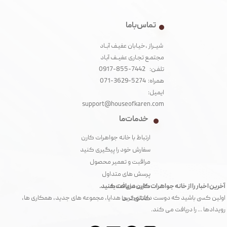
تماس با ما
شیــراز ،خیـابان عفیـف آبــاد
مجتمـع تجـاری عفیــف آبـاد‌
تلفـن: 7442-855-0917
همراه: 5274-3629-071
ایمیل:
support@houseofkaren.com
خدمات ما
ارتباط با خانه جواهرات کارن
سفارش خود را پیگیری کنید
مراقبت و تعمیر محصول
پرسش های متداول
آخرین اخبار را از خانه جواهرات کارن دریافت کنید.
کارت های هدیه
اولین کسی باشید که دوست داشتنی ترین هدایا، مجموعه های جدید، همکاری ها،
کاتالوگ ها
رویدادها ... را دریافت می کند.