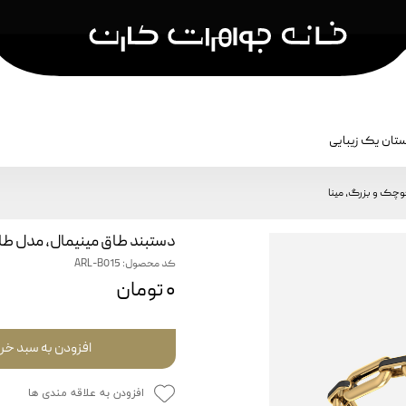
تان یک زیبایی
کشن
نمایش بر اساس نام کالکشن
جواهرات مردا
وچک و بزرگ، مینا
سکه کارن
جواهرات مر
دستبند طاق مینیمال، مدل طا
هما
جواهرات ک
کد محصول: ARL-B015
رقص آجرها
۰ تومان
آناهیتا
بادگیر
افزودن به سبد خر
برش
افزودن به علاقه مندی ها