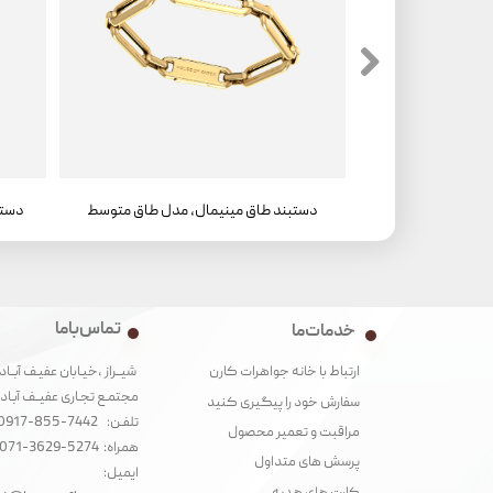
دستبند طاق مینیمال، مدل طاق متوسط ، سواروفسکی
دستبند طاق مینیمال، مدل طاق متوسط
تماس با ما
خدمات ما
شیــراز ،خیـابان عفیـف آبــاد
ارتباط با خانه جواهرات کارن
مجتمـع تجـاری عفیــف آبـاد‌
سفارش خود را پیگیری کنید
تلفـن: 7442-855-0917
مراقبت و تعمیر محصول
همراه: 5274-3629-071
پرسش های متداول
ایمیل: