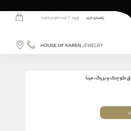
ورود
/
ثبت نام در سایت
راهنمای خرید
۰
حساب کاربری من
تغییر گذر واژه
سفارشات
نه | کودکان
خروج از حساب کاربری
دانه
ق کوچک و بزرگ، مینا
ودکان
ید