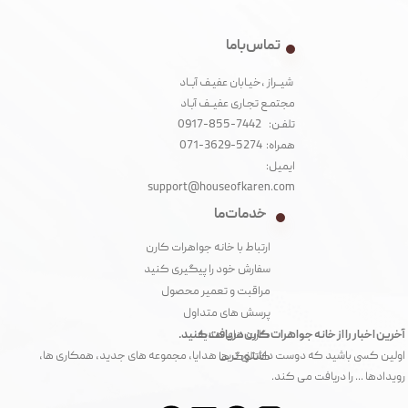
تماس با ما
شیــراز ،خیـابان عفیـف آبــاد
مجتمـع تجـاری عفیــف آبـاد‌
تلفـن: 7442-855-0917
همراه: 5274-3629-071
ایمیل:
support@houseofkaren.com
خدمات ما
ارتباط با خانه جواهرات کارن
سفارش خود را پیگیری کنید
مراقبت و تعمیر محصول
پرسش های متداول
آخرین اخبار را از خانه جواهرات کارن دریافت کنید.
کارت های هدیه
اولین کسی باشید که دوست داشتنی ترین هدایا، مجموعه های جدید، همکاری ها،
کاتالوگ ها
رویدادها ... را دریافت می کند.