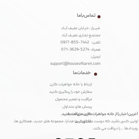
تماس با ما
شیــراز ،خیـابان عفیـف آبــاد
مجتمـع تجـاری عفیــف آبـاد‌
تلفـن: 7442-855-0917
همراه: 5274-3629-071
ایمیل:
support@houseofkaren.com
خدمات ما
ارتباط با خانه جواهرات کارن
سفارش خود را پیگیری کنید
مراقبت و تعمیر محصول
پرسش های متداول
آخرین اخبار را از خانه جواهرات کارن دریافت کنید.
کارت های هدیه
اولین کسی باشید که دوست داشتنی ترین هدایا، مجموعه های جدید، همکاری ها،
کاتالوگ ها
رویدادها ... را دریافت می کند.