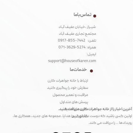
تماس با ما
شیــراز ،خیـابان عفیـف آبــاد
مجتمـع تجـاری عفیــف آبـاد‌
تلفـن: 7442-855-0917
همراه: 5274-3629-071
ایمیل:
support@houseofkaren.com
خدمات ما
ارتباط با خانه جواهرات کارن
سفارش خود را پیگیری کنید
مراقبت و تعمیر محصول
پرسش های متداول
آخرین اخبار را از خانه جواهرات کارن دریافت کنید.
کارت های هدیه
اولین کسی باشید که دوست داشتنی ترین هدایا، مجموعه های جدید، همکاری ها،
کاتالوگ ها
رویدادها ... را دریافت می کند.