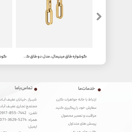
گوشواره طاق مینیمال، مدل دو طاق کوچک، سواروفسکی
گوشواره طاق مینیمال، مدل دو طاق کوچک
تماس با ما
خدمات ما
شیــراز ،خیـابان عفیـف آبــاد
ارتباط با خانه جواهرات کارن
مجتمـع تجـاری عفیــف آبـاد‌
سفارش خود را پیگیری کنید
تلفـن: 7442-855-0917
مراقبت و تعمیر محصول
همراه: 5274-3629-071
پرسش های متداول
ایمیل: