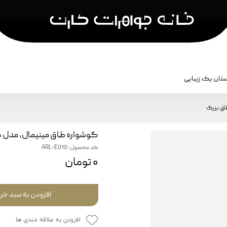
تان یک زیبایی
کشن
نمایش بر اساس نام کالکشن
جواهرات مردا
اق بزرگ
سکه کارن
جواهرات مر
گوشواره طاق مینیمال، مدل 
هما
جواهرات ک
کد محصول: ARL-E010
رقص آجرها
۰ تومان
آناهیتا
بادگیر
افزودن به سبد خر
برش
افزودن به علاقه مندی ها