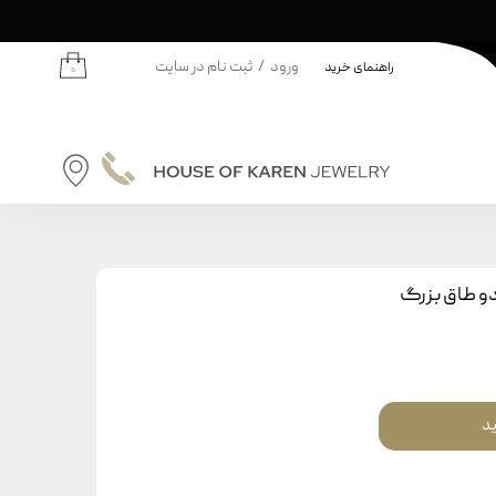
ورود
/
ثبت نام در سایت
راهنمای خرید
۰
حساب کاربری من
تغییر گذر واژه
سفارشات
نه | کودکان
خروج از حساب کاربری
دانه
دو طاق بزرگ
ودکان
ید