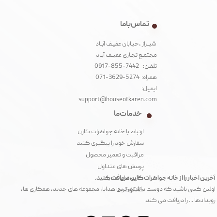
تماس با ما
شیــراز ،خیـابان عفیـف آبــاد
مجتمـع تجـاری عفیــف آبـاد‌
تلفـن: 7442-855-0917
همراه: 5274-3629-071
ایمیل:
support@houseofkaren.com
خدمات ما
ارتباط با خانه جواهرات کارن
سفارش خود را پیگیری کنید
مراقبت و تعمیر محصول
پرسش های متداول
آخرین اخبار را از خانه جواهرات کارن دریافت کنید.
کارت های هدیه
اولین کسی باشید که دوست داشتنی ترین هدایا، مجموعه های جدید، همکاری ها،
کاتالوگ ها
رویدادها ... را دریافت می کند.