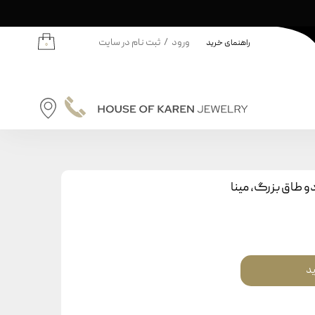
ورود
/
ثبت نام در سایت
راهنمای خرید
۰
حساب کاربری من
تغییر گذر واژه
سفارشات
نه | کودکان
خروج از حساب کاربری
دانه
و طاق بزرگ، مینا
ودکان
ید