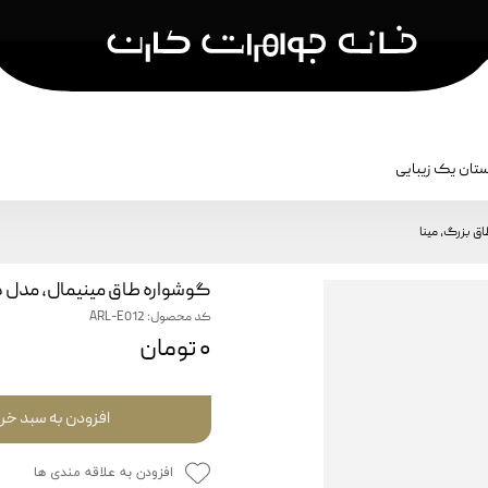
تان یک زیبایی
کشن
نمایش بر اساس نام کالکشن
جواهرات مردا
ق بزرگ، مینا
سکه کارن
جواهرات مر
گوشواره طاق مینیمال، مدل د
هما
جواهرات ک
کد محصول: ARL-E012
رقص آجرها
۰ تومان
آناهیتا
بادگیر
افزودن به سبد خر
برش
افزودن به علاقه مندی ها