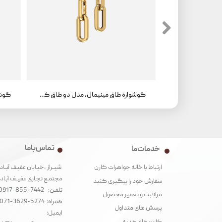
گوشواره طاق مینیمال، مدل دو طاق کوچک، سواروفسکی
گوشواره طاق مینیمال، مدل دو طاق کوچک
تماس با ما
خدمات ما
شیــراز ،خیـابان عفیـف آبــاد
ارتباط با خانه جواهرات کارن
مجتمـع تجـاری عفیــف آبـاد‌
سفارش خود را پیگیری کنید
تلفـن: 7442-855-0917
مراقبت و تعمیر محصول
همراه: 5274-3629-071
پرسش های متداول
ایمیل: