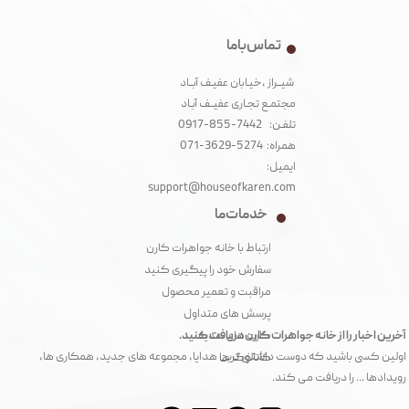
تماس با ما
شیــراز ،خیـابان عفیـف آبــاد
مجتمـع تجـاری عفیــف آبـاد‌
تلفـن: 7442-855-0917
همراه: 5274-3629-071
ایمیل:
support@houseofkaren.com
خدمات ما
ارتباط با خانه جواهرات کارن
سفارش خود را پیگیری کنید
مراقبت و تعمیر محصول
پرسش های متداول
آخرین اخبار را از خانه جواهرات کارن دریافت کنید.
کارت های هدیه
اولین کسی باشید که دوست داشتنی ترین هدایا، مجموعه های جدید، همکاری ها،
کاتالوگ ها
رویدادها ... را دریافت می کند.