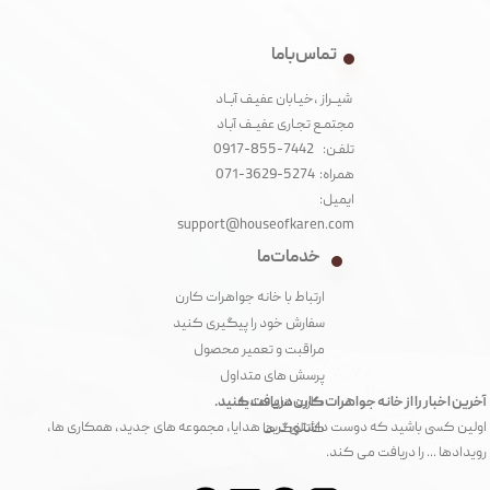
تماس با ما
شیــراز ،خیـابان عفیـف آبــاد
مجتمـع تجـاری عفیــف آبـاد‌
تلفـن: 7442-855-0917
همراه: 5274-3629-071
ایمیل:
support@houseofkaren.com
خدمات ما
ارتباط با خانه جواهرات کارن
سفارش خود را پیگیری کنید
مراقبت و تعمیر محصول
پرسش های متداول
آخرین اخبار را از خانه جواهرات کارن دریافت کنید.
کارت های هدیه
اولین کسی باشید که دوست داشتنی ترین هدایا، مجموعه های جدید، همکاری ها،
کاتالوگ ها
رویدادها ... را دریافت می کند.