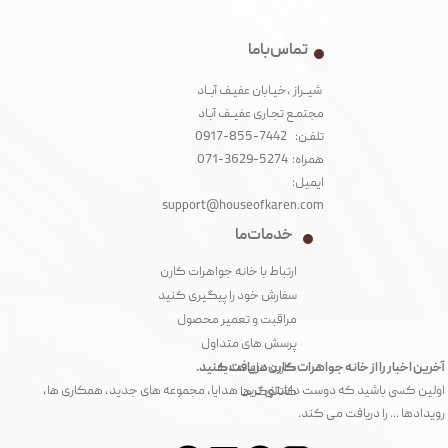
تماس با ما
شیــراز ،خیـابان عفیـف آبــاد
مجتمـع تجـاری عفیــف آبـاد‌
تلفـن: 7442-855-0917
همراه: 5274-3629-071
ایمیل:
support@houseofkaren.com
خدمات ما
ارتباط با خانه جواهرات کارن
سفارش خود را پیگیری کنید
مراقبت و تعمیر محصول
پرسش های متداول
آخرین اخبار را از خانه جواهرات کارن دریافت کنید.
کارت های هدیه
اولین کسی باشید که دوست داشتنی ترین هدایا، مجموعه های جدید، همکاری ها،
کاتالوگ ها
رویدادها ... را دریافت می کند.