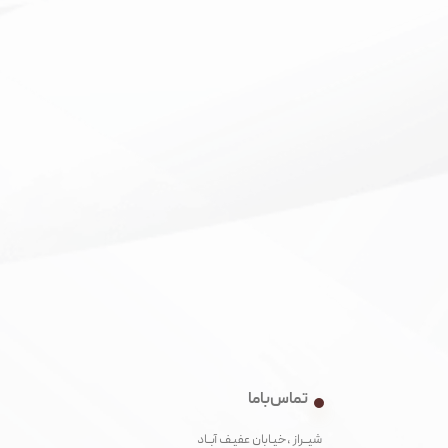
تماس با ما
شیــراز ،خیـابان عفیـف آبــاد