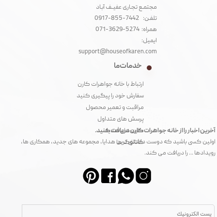
مجتمـع تجـاری عفیــف آبـاد‌
تلفـن: 7442-855-0917
همراه: 5274-3629-071
ایمیل:
support@houseofkaren.com
خدمات ما
ارتباط با خانه جواهرات کارن
سفارش خود را پیگیری کنید
مراقبت و تعمیر محصول
پرسش های متداول
آخرین اخبار را از خانه جواهرات کارن دریافت کنید.
کارت های هدیه
اولین کسی باشید که دوست داشتنی ترین هدایا، مجموعه های جدید، همکاری ها،
کاتالوگ ها
رویدادها ... را دریافت می کند.