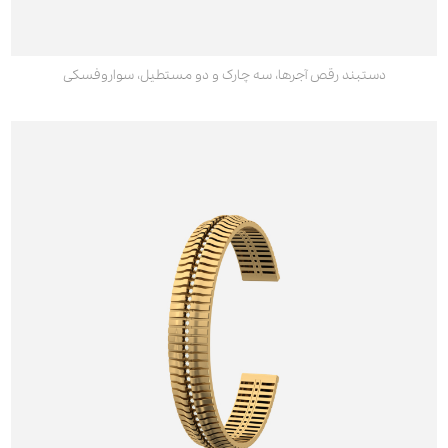
دستبند رقص آجرها، سه چارک و دو مستطیل، سواروفسکی