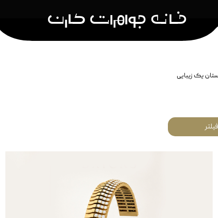
تان یک زیبایی
کشن
نمایش بر اساس نام کالکشن
جواهرات مردا
سکه کارن
جواهرات مر
یلتر
هما
جواهرات ک
رقص آجرها
آناهیتا
بادگیر
برش