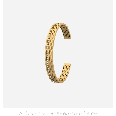
دستبند رقص آجرها، چهار مثلث و یک چارک، سواروفسکی