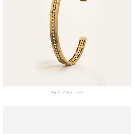
دستبند رقص آجرها