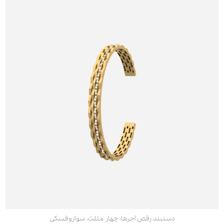
دستبند رقص آجرها، چهار مثلث، سواروفسکی