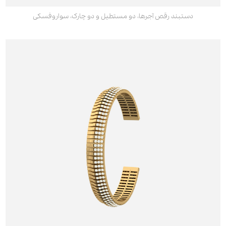
دستبند رقص آجرها، دو مستطیل و دو چارک، سواروفسکی