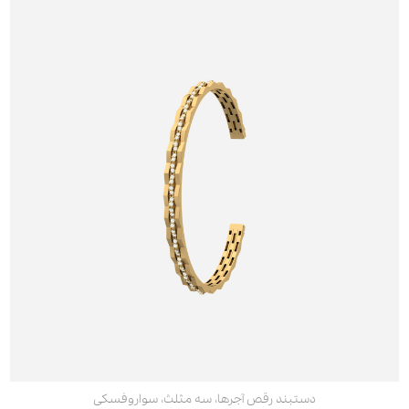
دستبند رقص آجرها، سه مثلث، سواروفسکی