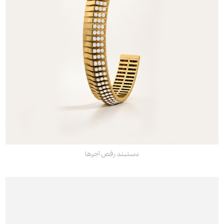
دستبند رقص آجرها