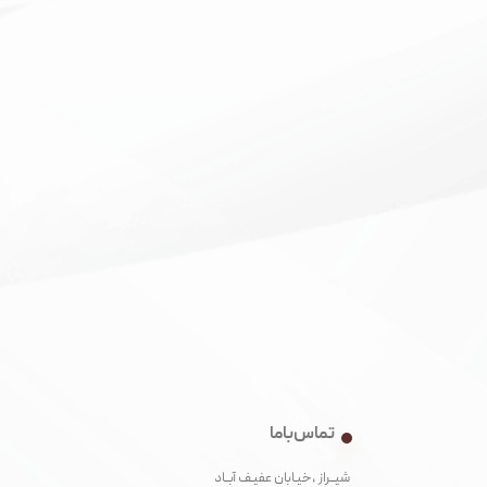
تماس با ما
شیــراز ،خیـابان عفیـف آبــاد