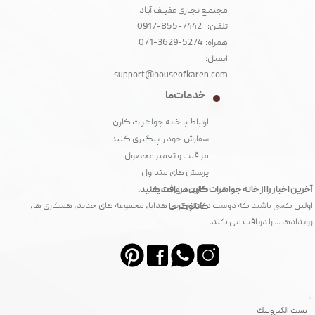
مجتمـع تجـاری عفیــف آبـاد‌
تلفـن: 7442-855-0917
همراه: 5274-3629-071
ایمیل:
support@houseofkaren.com
خدمات ما
ارتباط با خانه جواهرات کارن
سفارش خود را پیگیری کنید
مراقبت و تعمیر محصول
پرسش های متداول
آخرین اخبار را از خانه جواهرات کارن دریافت کنید.
کارت های هدیه
اولین کسی باشید که دوست داشتنی ترین هدایا، مجموعه های جدید، همکاری ها،
کاتالوگ ها
رویدادها ... را دریافت می کند.